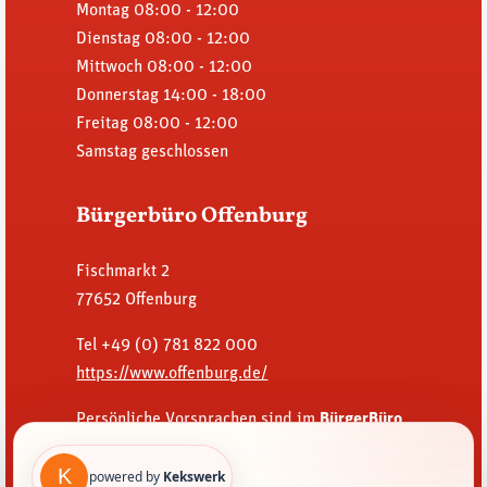
Montag
08:00 - 12:00
Dienstag
08:00 - 12:00
Mittwoch
08:00 - 12:00
Donnerstag
14:00 - 18:00
Freitag
08:00 - 12:00
Samstag
geschlossen
Bürgerbüro Offenburg
Fischmarkt 2
77652 Offenburg
Tel +49 (0) 781 822 000
https://www.offenburg.de/
Persönliche Vorsprachen sind im
BürgerBüro
zu folgenden Öffnungszeiten möglich:
powered by
Kekswerk
Montag bis Freitag von 8 bis 18 Uhr und